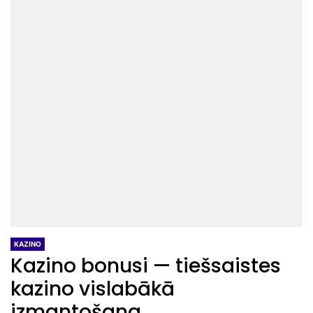
KAZINO
Kazino bonusi — tiešsaistes
kazino vislabākā
izmantošana