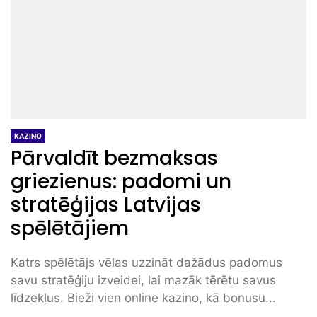
KAZINO
Pārvaldīt bezmaksas
griezienus: padomi un
stratēģijas Latvijas
spēlētājiem
Katrs spēlētājs vēlas uzzināt dažādus padomus
savu stratēģiju izveidei, lai mazāk tērētu savus
līdzekļus. Bieži vien online kazino, kā bonusu...