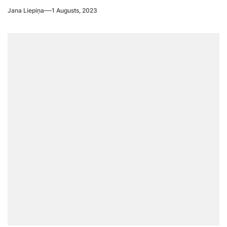
Jana Liepiņa
1 Augusts, 2023