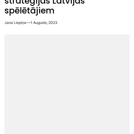
stratēģijas Latvijas
spēlētājiem
Jana Liepiņa
1 Augusts, 2023