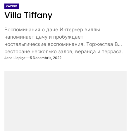
KAZINO
Villa Tiffany
Воспоминания о даче Интерьер виллы
напоминает дачу и пробуждает
ностальгические воспоминания. Торжества В
ресторане несколько залов, веранда и терраса.
Jana Liepiņa
5 Decembris, 2022
На...