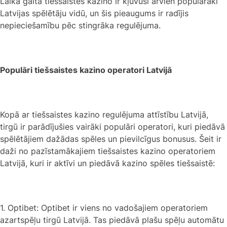
Laika gaitā tiešsaistes kazino ir kļuvuši arvien populārāki
Latvijas spēlētāju vidū, un šis pieaugums ir radījis
nepieciešamību pēc stingrāka regulējuma.
Populāri tiešsaistes kazino operatori Latvijā
Kopā ar tiešsaistes kazino regulējuma attīstību Latvijā,
tirgū ir parādījušies vairāki populāri operatori, kuri piedāvā
spēlētājiem dažādas spēles un pievilcīgus bonusus. Šeit ir
daži no pazīstamākajiem tiešsaistes kazino operatoriem
Latvijā, kuri ir aktīvi un piedāvā kazino spēles tiešsaistē:
1. Optibet: Optibet ir viens no vadošajiem operatoriem
azartspēļu tirgū Latvijā. Tas piedāvā plašu spēļu automātu