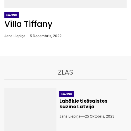
KAZINO
Villa Tiffany
Jana Liepiņa
5 Decembris, 2022
IZLASI
KAZINO
Labākie tiešsaistes
kazino Latvijā
Jana Liepiņa
25 Oktobris, 2023