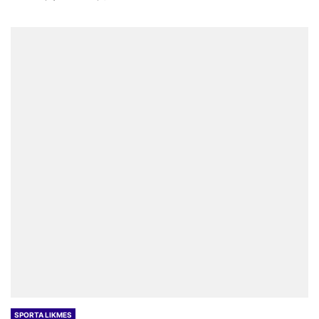
SPORTA LIKMES