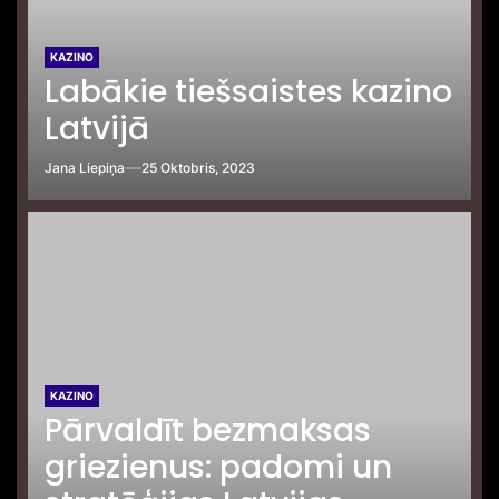
KAZINO
Labākie tiešsaistes kazino
Latvijā
Jana Liepiņa
25 Oktobris, 2023
KAZINO
Pārvaldīt bezmaksas
griezienus: padomi un