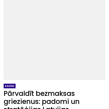
KAZINO
Pārvaldīt bezmaksas
griezienus: padomi un