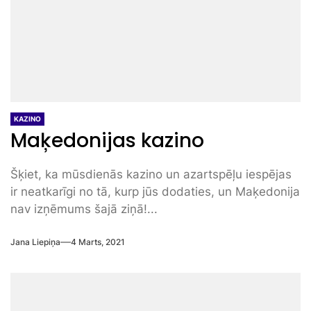
KAZINO
Maķedonijas kazino
Šķiet, ka mūsdienās kazino un azartspēļu iespējas
ir neatkarīgi no tā, kurp jūs dodaties, un Maķedonija
nav izņēmums šajā ziņā!...
Jana Liepiņa
4 Marts, 2021