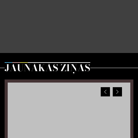
JAUNĀKĀS ZIŅAS
Previous
Next
Slide
Slide